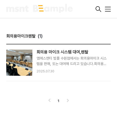
메
뉴
회의용마이크렌탈
(1)
회의용 마이크 시스템 대여,렌탈
엠에스엔티 빔플 수원점에서는 회의용마이크 시스
템을 판매, 또는 대여해 드리고 있습니다.회의용
마이크 시스템에는 구즈넥마이크, 핸드형 무선마
2025.07.30
이크, 스피커, 음성녹음기가 포함되어 있습니다.
공공기관이나 학술단체의 회의,세미나 진행을 위
해 회의용 마이크시스템을 많이 찾으십니다. 회의
참석자가 발언할때 필요한 구즈넥마이크입니다.모
든 마이크를 제어할 수 있는 의장용마이크
1
(Chairman Mic)와 의원용 델리게이트
(Delegate Mic)마이크로 구분되는데요. 작동중
인 구즈넥마이크의 헤드부분 LED링이 점등되어