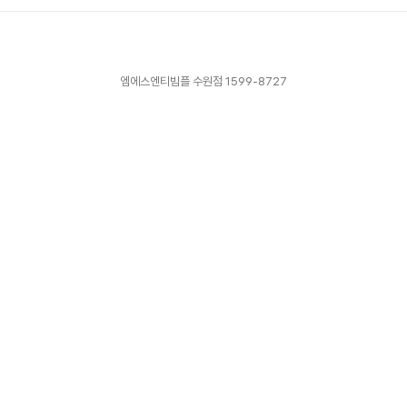
누가 발언하고 있는지 쉽게 확인할 수 있습니다.
최대 64개 마이크를 연결하여 사용할 수 있는 메
인컨트롤러와 같이 설치됩니다. 빔플에서 렌탈용
으로 사용되는 회의용 마이크 메인컨트롤 시스템
엠에스엔티빔플 수원점 1599-8727
입니다. 1...