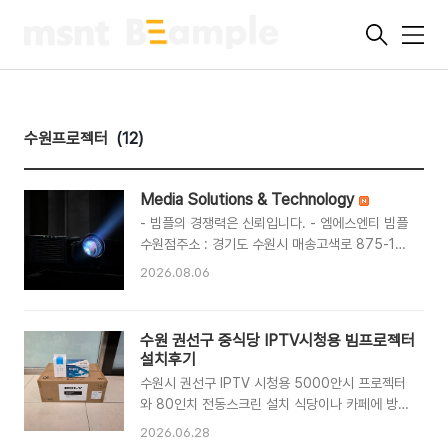
메
뉴
수원프로젝터
(12)
Media Solutions & Technology
- 빔플의 경쟁력은 신뢰입니다. - 엠에스엔티 빔플
수원점주소 : 경기도 수원시 매송고색로 875-1
수원공구유통타운 F동 104호담당자 : 김재상 팀
2026.08.06
장, kjs@beample.co.kr구매 및 렌탈문의 :
1599-8727빔프로젝터·스크린은 물론 기업용 화
상회의 솔루션까지1판매 · 설치매장, 학원, 회의실
수원 권선구 중식당 IPTV시청용 빔프로젝터
등 공간에 맞는 빔프로젝터·스크린을 판매부터 시
설치후기
공까지자세히 보기 →2행사 · 이벤트 렌탈야외영
수원시 권선구 IPTV 시청용 5000안시 프로젝터
화상영, 설명회, 워크샵용 스크린·프로젝터·음향장
와 80인치 전동스크린 설치 식당이나 카페에 방
비까지 한번에 렌탈자세히 보기 →3기업 회의실
문하면 대부분 벽걸이 TV를 통해 뉴스나 스포츠
솔루션화상회의 시스템, 회의용 음향장비 설치로
2026.06.28
경기, 예능프로그램을 시청할 수 있는데요.하지만