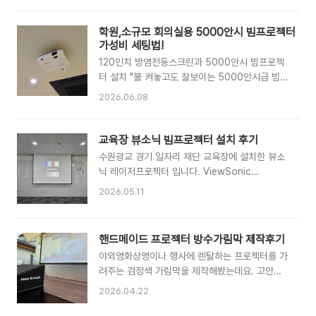
스마트 회의실구축자세히 보기 →국내 유일 전국
매장 구조나 벽체 하중문제로 대형 TV를 설치하
14개 지점 네트워크로 초대형 행사도 완벽하게 다
기 어려운 경우가 의외로 많습니다. 오늘은 수원시
학원,소규모 회의실용 5000안시 빔프로젝터
양한 브랜드 제품을 판매,설치,AS까지 한번에 !!
권선구 중식당 메인 홀에 대형 TV대신 5000안
가성비 세팅법!
빔프로젝터 주요취급 브..
시 레이저프로젝터와 80인치 전동스크린을 이용
120인치 방염전동스크린과 5000안시 빔프로젝
한 IPTV 시청 시스템 구축사례를 소개해 드리겠
터 설치 "불 켜놓고도 잘보이는 5000안시급 빔프
습니다. TV대신 빔프로젝터를 설치한 이유빔프로
로젝터와 전동방염스크린을 200만원 이하 예산
2026.06.08
젝터와 스크린은 대형TV보다 훨씬 가벼워 설치
으로 설치할 수 있을까요?" 요즘 대세인 비즈니스
제약이 거의 없는데요.특히 비용대비 TV보다 훨
용 레이저프로젝터는 본체가격만 해도 예산을 훌
씬 큰 화면을 구현할 수 있어 가성비가 매우 높은
쩍 넘어가게 됩니다. 사용빈도와 가동시간이 많지
교육장 뷰소닉 빔프로젝터 설치 후기
것이 장점입니다.Full HD화질의 ROLY LU-
않다면 굳이 비싼 레이저프로젝터를 고집할 필요
수원광교 경기 일자리 재단 교육장에 설치한 뷰소
500Z 레이저프로젝터와 무선전송장치 준비한..
는 없는데요. 비싼 레이저프로젝터의 대안이 될 수
닉 레이저프로젝터 입니다. ViewSonic
있는 소규모 회의실용 램프타입 5000안시 프로
LS740HD 레이저 프로젝터는5000안시 밝기의
2026.05.11
젝터 설치 사례를 소개해 드리겠습니다.5000안
DLP방식 빔프로젝터입니다. 설치를 위해 준비한
시 WXGA급 가성비 빔프로젝터 가끔 쓰는 회의실
뷰소닉 빔프로젝터와 빔플 광케이블입니다.기존에
에 고가의 장비를 설치하기 부담스러워 하셔서 제
사용하시던 장비가 구형이어서 RGB케이블만 포
핸드메이드 프로젝터 방수가림막 제작후기
안해 드린 모델이 바로 EFUN EL-S510+ 빔프로
설되어 있었는데요. 최근 장비들은 영상신호만 전
젝트입니다. 5000안시루멘의 밝기로 커튼을 치
야외영화상영이나 행사에 렌탈하는 프로젝터를 가
송되는 RGB방식을 아예 지원하지 않는 경우도 많
거나 실내조명을 끄지 않고도 사용가능한데요. 3..
려주는 검정색 가림막을 제작해봤는데요. 고안시
은데요.점차 사라져가는 RGB방식 대신 최신 규격
프로젝터의 경우 바디색상이 검정색인 경우가 많
의 HDMI케이블을 새로 포설했습니다. HDMI는
2026.04.22
지만 제가 가지고 있는 5000안시,8000안시 단
고화질 영상과 디지털 음성신호를 동시에 전송하
초점 프로젝터는 하얀색입니다. 어두운 환경에서