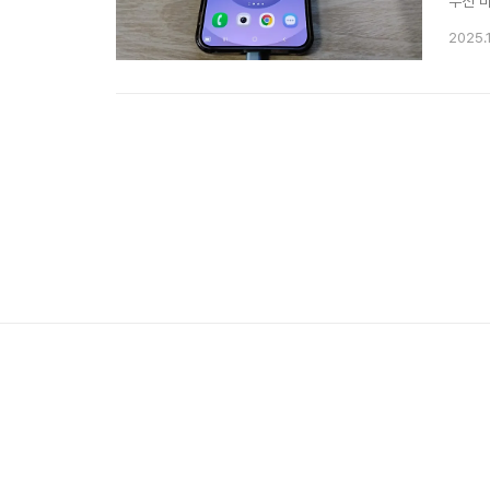
무선 
에서 
2025.
요한 장