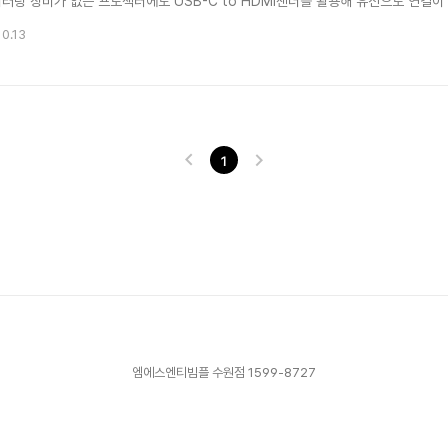
미러링 장비가 없는 프로젝터에도 USB-C to HDMI젠더를 활용해 유선으로 연결이
스마트폰을 PC처럼 활용하여 대형스크린에 화면 투사가 가능합니다. 📱갤럭시 스마트
10.13
비 -갤럭시 스마트폰(Samsung DeX기능을지원하는 기종) -USB-C to HDMI 변
1
엠에스엔티빔플 수원점 1599-8727